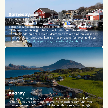
Sørnesøy
Sørnesøy ligger på øya Nesøy (ca 100 innbyggere) som er delt
mellom oss og nabokommunen Rødøy. Øya har egen skole,
barnehage, fiskemottak, butikk, drivstoffanlegg og er et aktivt
lokalsamfunn. I tillegg til fiskeri er landbruket i Sørnesøy en
fremtredende næring. Hvis du drømmer om å bo på en vakker øy
med god plass rundt deg, kan Sørnesøy passe for deg! Hold deg
oppdatert på
Det skjer på Nesøy i Nordland (Facebook)
Kvarøy
Kvarøy (95 innbyggere) er en sjarmerende, liten øy i vekst! Her
møter du et ungdommelig, innovativt, engasjert samfunn med
mange spennende arbeidsmuligheter. Med skole, barnehage,