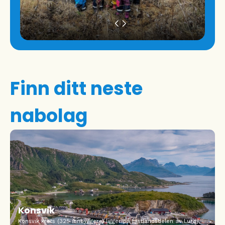
Finn ditt neste
nabolag
Konsvik
Konsvik krets (325 innbyggere) ligger på fastlandsdelen av Lurøy,