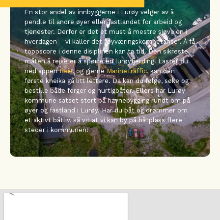
En stor andel av innbyggerne i Lurøy velger av å
pendle til andre øyer eller fastlandet for arbeid og
tjenester. Derfor er det et must å mestre sjøveien i
hverdagen – vi kaller det “øyværingskompetanse”.
Å få
toppscore i denne disiplinen kan ta tid. Den sikreste
måten å reise er å spørre en lurøyfjerding! Laster du
ned appen
Reis
, og gjerne
MarineTraffic
, kan den
første kneika gå litt lettere. Da kan du følge, søke og
bestille både ferger og hurtigbåter.
Ellers har Lurøy
kommune satset stort på havnebygging rundt om på
øyer og fastland i Lurøy. Har du båt og drømmer om
et aktivt båtliv, så vit at vi kan by på båtplass flere
steder i kommunen!