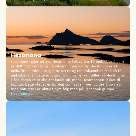
Hestmona
Hestmona ligger på øya Hestmona/Selsøy (ca 40 innbyggere) som
er delt mellom oss og nabokommunen Rødøy. Hestmona er et
unikt, lite samfunn preget av sin ro og naturskjønnhet. Med så få
innbyggere, er dette en plass hvor hver enkelt teller. På Hestmona
Gård drives et prisbelønt landbruk, mens Hestmannen lokker til
topptur. Dette stedet er for deg som søker roen og det å bo i ett
med naturen! For aktuelt nytt, følg med på Facebook-gruppa
Hestmannøy
.