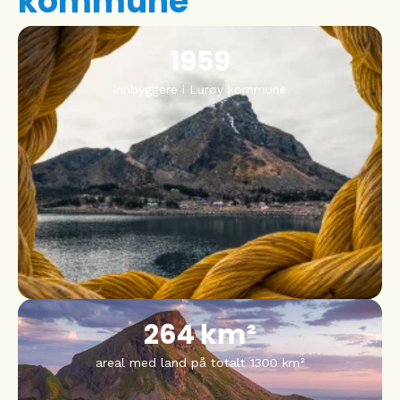
kommune
1959
innbyggere i Lurøy kommune
264
 km²
areal med land på totalt 1300 km²