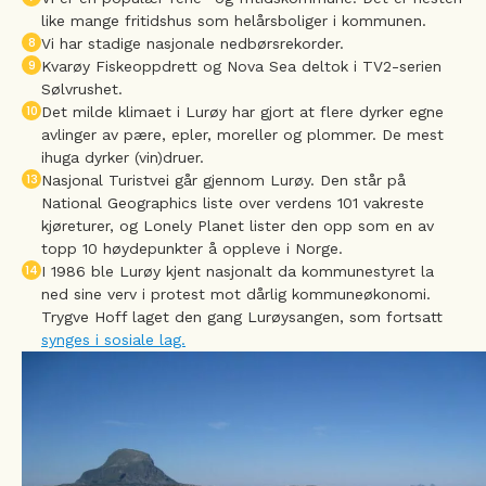
like mange fritidshus som helårsboliger i kommunen.
8
Vi har stadige nasjonale nedbørsrekorder.
9
Kvarøy Fiskeoppdrett og Nova Sea deltok i TV2-serien
Sølvrushet.
10
Det milde klimaet i Lurøy har gjort at flere dyrker egne
avlinger av pære, epler, moreller og plommer. De mest
ihuga dyrker (vin)druer.
13
Nasjonal Turistvei går gjennom Lurøy. Den står på
National Geographics liste over verdens 101 vakreste
kjøreturer, og Lonely Planet lister den opp som en av
topp 10 høydepunkter å oppleve i Norge.
14
I 1986 ble Lurøy kjent nasjonalt da kommunestyret la
ned sine verv i protest mot dårlig kommuneøkonomi.
Trygve Hoff laget den gang Lurøysangen, som fortsatt
synges i sosiale lag.