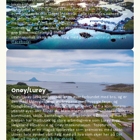
lokalsamfunn. Med kritthvite strender og utallige øyer er Sleneset
et kajakkeldorado. Og med et topppunkt på kun 36 moh, har du
eventyrlig utsikt mot skjærgården vår, i alle retninger, uansett hvor
du befinner deg. Sleneset har butikk, skole og barnehage, flere
mellomstore og små arbeidsgivere og et rikt fritidsliv –
midnattsgolf og fuglekikking er eksempelvis populært. Det er mer
enn ti nasjonaliteter på Sleneset – det er et lite, men
internasjonalt lokalsamfunn. Følg med på
Oppslagstavla Sleneset
(
Facebook)
.
Onøy/Lurøy
Onøy/Lurøy (403 innbyggere) er to øyer forbundet med bro, og er
den mest tilgjengelige av øy-kretsene med hyppige ferje- og
hurtigbåtavganger fra Stokkvågen (fastlandet) og fra kommunens
ytterste øyer. Her finner du, blant annet, administrasjonssenteret i
kommunen, skole, barnehage, omsorgssenter, bibliotek og mer til.
Kretsen har matbutikk og store arbeidsgivere som Lurøy Bygg,
Helgeland Båtservice og Onøy maskinstasjon. Toppturen til
Lurøyfjellet er en magisk opplevelse som premieres med utsikt
utover hele øyriket vårt. Følg med på hva som skjer her på
Det
skjer på Onøy/Lurøy på (Facebook)
.