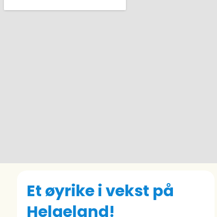
Et øyrike i vekst på
Helgeland!