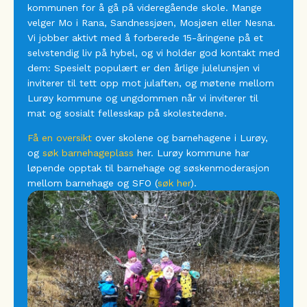
kommunen for å gå på videregående skole. Mange
velger Mo i Rana, Sandnessjøen, Mosjøen eller Nesna.
Vi jobber aktivt med å forberede 15-åringene på et
selvstendig liv på hybel, og vi holder god kontakt med
dem: Spesielt populært er den årlige julelunsjen vi
inviterer til tett opp mot julaften, og møtene mellom
Lurøy kommune og ungdommen når vi inviterer til
mat og sosialt fellesskap på skolestedene.
Få en oversikt
over skolene og barnehagene i Lurøy,
og
søk barnehageplass
her. Lurøy kommune har
løpende opptak til barnehage og søskenmoderasjon
mellom barnehage og SFO (
søk her
).