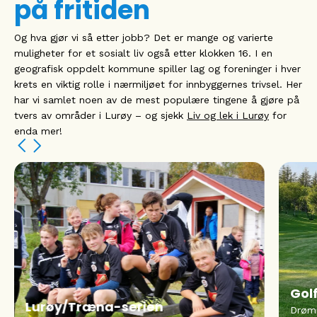
på fritiden
Og hva gjør vi så etter jobb? Det er mange og varierte
muligheter for et sosialt liv også etter klokken 16. I en
geografisk oppdelt kommune spiller lag og foreninger i hver
krets en viktig rolle i nærmiljøet for innbyggernes trivsel. Her
har vi samlet noen av de mest populære tingene å gjøre på
tvers av områder i Lurøy – og sjekk
Liv og lek i Lurøy
for
enda mer!
Golfbanen på Sleneset
Svø
Drømmer du om å spille Midnattssolgolf?