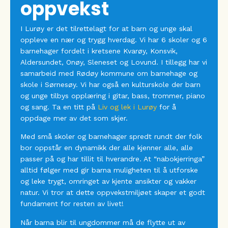
oppvekst
I Lurøy er det tilrettelagt for at barn og unge skal
oppleve en nær og trygg hverdag. Vi har 6 skoler og 6
barnehager fordelt i kretsene Kvarøy, Konsvik,
Aldersundet, Onøy, Sleneset og Lovund. I tillegg har vi
samarbeid med Rødøy kommune om barnehage og
skole i Sørnesøy. Vi har også en kulturskole der barn
og unge tilbys opplæring i gitar, bass, trommer, piano
og sang. Ta en titt på
Liv og lek i Lurøy
for å
oppdage mer av det som skjer.
Med små skoler og barnehager spredt rundt der folk
bor oppstår en dynamikk der alle kjenner alle, alle
passer på og har tillit til hverandre. At “nabokjerringa”
alltid følger med gir barna muligheten til å utforske
og leke trygt, omringet av kjente ansikter og vakker
natur. Vi tror at dette oppvekstmiljøet skaper et godt
fundament for resten av livet!
Når barna blir til ungdommer må de flytte ut av