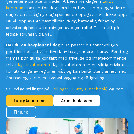
tjenestene på alle områder. Arbeidshverdagen i
Lurøy
kommune
passer for deg som liker høyt tempo og varierte
dager, da stadig nye og spennende oppgaver vil dukke opp.
Du vil oppleve et høyt tillitsnivå og betydelig frihet og
selvstendighet i utformingen av egen rolle! Ta en titt på
ledige stillinger, da vel!
Har du en havpioner i deg?
Da passer du sannsynligvis
godt inn i et aktivt nettverk av havgründere i Lurøy! Først og
fremst bør du ta kontakt med trivelige og imøtekommende
folk i
Kystinkubatoren
. Kystinkubatoren er en viktig drivkraft
for utviklinga av regionen vår, og kan bistå blant annet med
finanseringskilder, nettverksbygging og rådgivning.
Se ledige stillinger på
Stillinger i Lurøy (Facebook)
og her:
Lurøy kommune
Arbeidsplassen
Finn.no