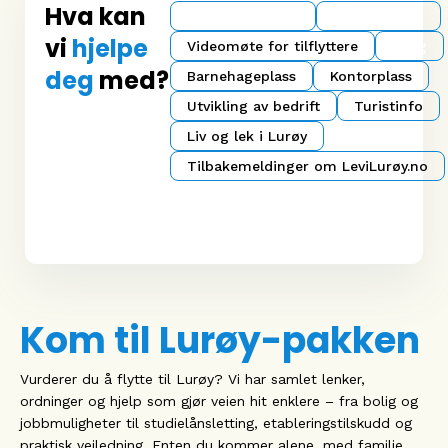
Hva kan
Ledige stillinger
Åpen søknad
vi
hjelpe
Videomøte for tilflyttere
Bolig
deg
med?
Barnehageplass
Kontorplass
Utvikling av bedrift
Turistinfo
Liv og lek i Lurøy
Tilbakemeldinger om LeviLurøy.no
Kom til Lurøy-pakken
Vurderer du å flytte til Lurøy? Vi har samlet lenker,
ordninger og hjelp som gjør veien hit enklere – fra bolig og
jobbmuligheter til studielånsletting, etableringstilskudd og
praktisk veiledning. Enten du kommer alene, med familie