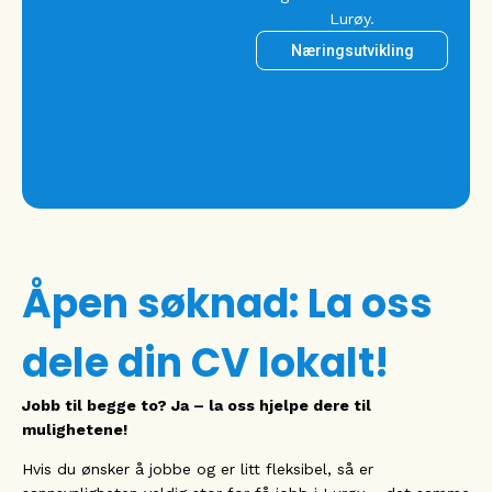
Nå bor og jobber både
Silje og samboeren på
Lovund, og de velger til
og med å farte rundt på
Helgelandskysten i
sommerferien!
Ledige stillinger
Åpen søknad: La oss
dele din CV lokalt!
Jobb til begge to? Ja – la oss hjelpe dere til
mulighetene!
Hvis du ønsker å jobbe og er litt fleksibel, så er