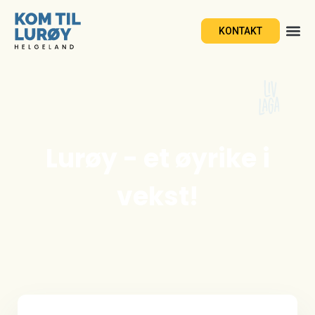
KONTAKT
Lurøy - et øyrike i
vekst!