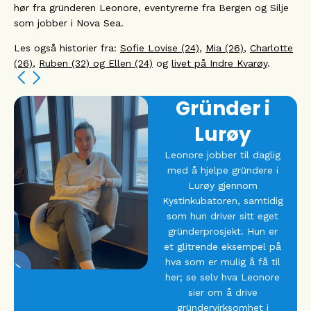
hør fra gründeren Leonore, eventyrerne fra Bergen og Silje
som jobber i Nova Sea.
Les også historier fra:
Sofie Lovise (24)
,
Mia (26)
,
Charlotte
(26)
,
Ruben (32) og Ellen (24)
og
livet på Indre Kvarøy
.
Spennende
karrieremulig
i havgapet!
Silje er opprinnelig fra
Sandnessjøen, og hadde
lovet seg selv å ikke
flytte tilbake til
Helgeland. Dette løftet
brøt hun tvert da
karrieremulighetene i
Nova Sea på Lovund
åpenbarte seg for henne.