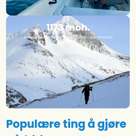
1173
 moh.
Strandtindan er høyeste punkt i kommunen
Populære ting å gjøre