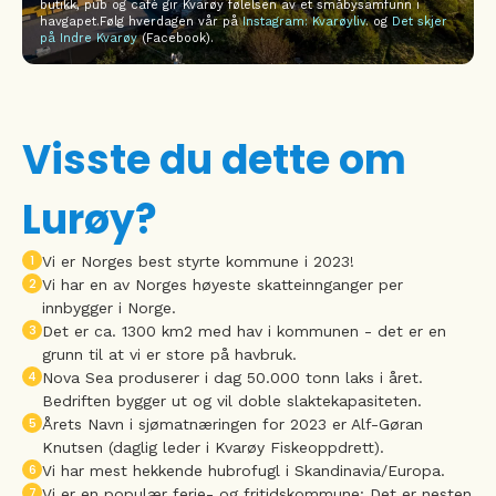
butikk, pub og café gir Kvarøy følelsen av et småbysamfunn i
havgapet.Følg hverdagen vår på
Instagram: Kvarøyliv
. og
Det skjer
på Indre Kvarøy
(Facebook).
Visste du dette om
Lurøy?
1
Vi er Norges best styrte kommune i 2023!
2
Vi har en av Norges høyeste skatteinnganger per
innbygger i Norge.
3
Det er ca. 1300 km2 med hav i kommunen - det er en
grunn til at vi er store på havbruk.
4
Nova Sea produserer i dag 50.000 tonn laks i året.
Bedriften bygger ut og vil doble slaktekapasiteten.
5
Årets Navn i sjømatnæringen for 2023 er Alf-Gøran
Knutsen (daglig leder i Kvarøy Fiskeoppdrett).
6
Vi har mest hekkende hubrofugl i Skandinavia/Europa.
7
Vi er en populær ferie- og fritidskommune: Det er nesten