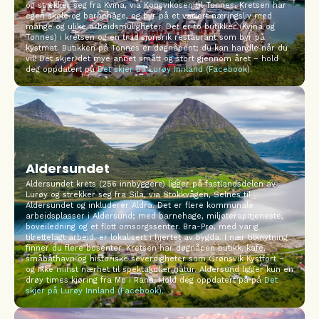
og strekker seg fra Kvina, via Konsvikosen til Tonnes. Kretsen har
egen skole og barnehage, og byr på et variert næringsliv med
mange og ulike arbeidsmuligheter. Det er to butikker (Kvina og
Tonnes) i kretsen og en tradisjonsrik restaurant som byr på
kystmat. Butikken på Tonnes er døgnåpent; du kan handle når du
vil! Det skjer det mye annet smått og stort gjennom året – hold
deg oppdatert på
Det skjer på Lurøy Innland (Facebook
).
Aldersundet
Aldersundet krets (256 innbyggere) ligger på fastlandsdelen av
Lurøy og strekker seg fra Sila, via Stokkvågen, Selnes til
Aldersundet og inkluderer Aldra. Det er flere kommunale
arbeidsplasser i Aldersund; med barnehage, miljøterapitjeneste,
boveiledning og et flott omsorgssenter. Bra-Pro, med varig
tilrettelagt arbeid, er lokalisert i hjertet av bygda. I nær tilknytning
finner du flere bosenter. Kretsen har døgnåpen butikk, kafe,
småbåthavn og historiske severdigheter som Grønsvik Kystfort –
og ikke minst nærhet til spektakulær natur. Aldersund ligger kun en
drøy times kjøring fra Mo i Rana. Hold deg oppdatert på
på
Det
skjer på Lurøy Innland (Facebook)
.