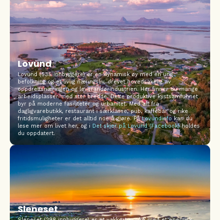
Lovund
Lovund (535 innbyggere) er en dynamisk øy med en ung
befolkning og et livlig næringsliv, drevet hovedsakelig av
oppdrettsnæringen og leverandørindustrien. Her finner du mange
arbeidsplasser med stor bredde. Dette produktive kystsamfunnet
byr på moderne fasiliteter og urbanitet. Med alt fra
dagligvarebutikk, restaurant i særklasse, pub, kaffebar og rike
fritidsmuligheter er det alltid noe å gjøre. På
Lovundinfo
kan du
lese mer om livet her, og i
Det skjer på Lovund (Facebook)
holdes
du oppdatert.
Sleneset
Sleneset (298 innbyggere) er et vakkert øyrike med et energisk