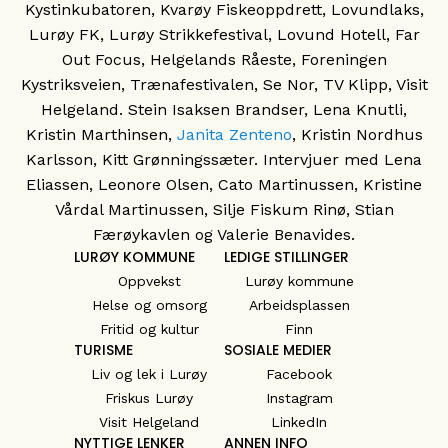
Kystinkubatoren, Kvarøy Fiskeoppdrett, Lovundlaks,
Lurøy FK, Lurøy Strikkefestival, Lovund Hotell, Far
Out Focus, Helgelands Råeste, Foreningen
Kystriksveien, Trænafestivalen, Se Nor, TV Klipp, Visit
Helgeland. Stein Isaksen Brandser, Lena Knutli,
Kristin Marthinsen,
Janita Zenteno
, Kristin Nordhus
Karlsson, Kitt Grønningssæter. Intervjuer med Lena
Eliassen, Leonore Olsen, Cato Martinussen, Kristine
Vårdal Martinussen, Silje Fiskum Rinø, Stian
Færøykavlen og Valerie Benavides.
LURØY KOMMUNE
LEDIGE STILLINGER
Oppvekst
Lurøy kommune
Helse og omsorg
Arbeidsplassen
Fritid og kultur
Finn
TURISME
SOSIALE MEDIER
Liv og lek i Lurøy
Facebook
Friskus Lurøy
Instagram
Visit Helgeland
LinkedIn
NYTTIGE LENKER
ANNEN INFO